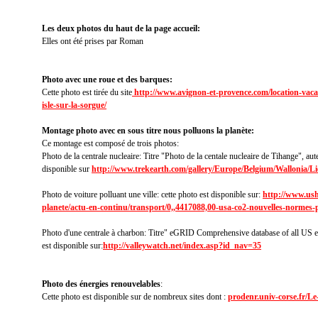
Les deux photos
du haut de la page accueil:
Elles ont été prises par Roman
Photo avec une roue et des barques:
Cette photo est tirée du site
http://www.avignon-et-provence.com/location-vacan
isle-sur-la-sorgue/
Montage photo avec en sous titre nous polluons la planète:
Ce montage est composé de trois photos:
Photo de la centrale nucleaire: Titre "Photo de la centale nucleaire de Tihange", a
disponible sur
http://www.trekearth.com/gallery/Europe/Belgium/Wallonia/L
Photo de voiture polluant une ville: cette photo est disponible sur:
http://www.ush
planete/actu-en-continu/transport/0,,4417088,00-usa-co2-nouvelles-normes-p
Photo d'une centrale à charbon: Titre"
eGRID Comprehensive database of all US ele
est disponible sur:
http://valleywatch.net/index.asp?id_nav=35
Photo des énergies renouvelables
:
Cette photo est disponible sur de nombreux sites dont :
prodenr.univ-corse.fr/
Le