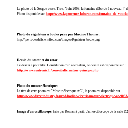
La photo où la Sorgue verse: Titre: "Juin 2008, la fontaine déborde à nouveau!!" da
Photo disponible sur
http://www.laprovence-luberon.com/fontaine_de_vauclu
Photo du régulateur à boules prise par Maxime Thomas:
http://tpe-rouesdelisle.wifeo.com/images/Rgulateur-boule.png
Dessin du stator et du rotor
:
Ce dessin a pour titre: Constitution d'un alternateur, ce dessin est disponible sur :
http://www.seatronic.fr/conseil/alternateur-principe.php
Photo du moteur électrique:
Le titre de cette photo est "Moteur électrique AC", la photo est disponible sur
http://www.directindustry.fr/prod/bodine-electric/moteur-electrique-ac-903
Image d'un oscilloscope
, faite par Roman à partir d'un oscilloscope de la salle 