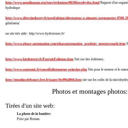
http://www.moulinaeau.org/tous/technique/0610forcehydro.html
Rapport d'un organis
hydrolique
http://www.directindustry.fr/prod/alxion/alternateur-a-aimants-permanents-8560-2
générateur
un site très utile : http://www.hydroroues.fr/
http://www.phase-automation.com/phaseautomation_produits_moteurcouple.htm
S
http://www.birdenergy.fr/EnergieEolienne.htm
Site sur des éoliennes.
http://www.seatronic.fr/conseil/alternateur-principe.php
Site pour le moteur et le stato
http://moulinsdefrance.free.fr/pages/4tr09n80t6.htm
site sur les coûts de la microhydr
Photos et montages photos:
Tirées d'un site web:
La photo de la banière:
Prise par Roman.