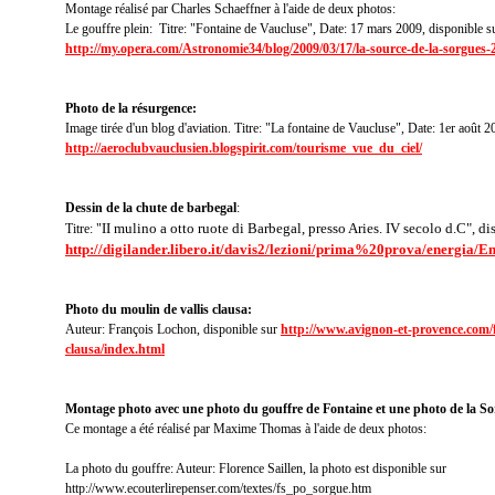
Montage réalisé par Charles Schaeffner à l'aide de deux photos:
Le gouffre plein: Titre: "Fontaine de Vaucluse", Date: 17 mars 2009, disponible s
http://my.opera.com/Astronomie34/blog/2009/03/17/la-source-de-la-sorgues-
Photo de la résurgence:
Image tirée d'un blog d'aviation. Titre: "La fontaine de Vaucluse", Date: 1er août 
http://aeroclubvauclusien.blogspirit.com/tourisme_vue_du_ciel/
Dessin de la chute de barbegal
:
II mulino a otto ruote di Barbegal, presso Aries. IV secolo d.C
", di
Titre: "
http://digilander.libero.it/davis2/lezioni/prima%20prova/energia/E
Photo du moulin de vallis clausa:
Auteur: François Lochon, disponible sur
http://www.avignon-et-provence.com/f
clausa/index.html
Montage photo avec une photo du gouffre de Fontaine et une photo de la So
Ce montage a été réalisé par Maxime Thomas à l'aide de deux photos:
La photo du gouffre: Auteur: Florence Saillen, la photo est disponible sur
http://www.ecouterlirepenser.com/textes/fs_po_sorgue.htm