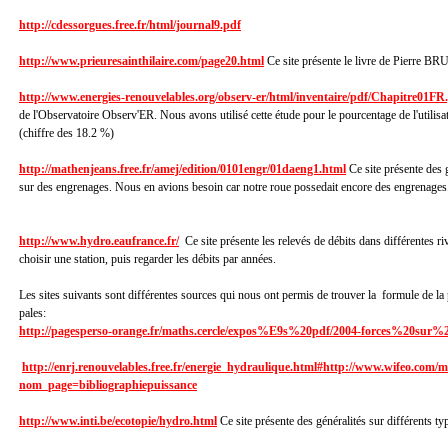
http://cdessorgues.free.fr/html/journal9.pdf
http://www.prieuresainthilaire.com/page20.html
Ce site présente le livre de Pierre B
http://www.energies-renouvelables.org/observ-er/html/inventaire/pdf/Chapitre01FR
de l'Observatoire Observ'ER. Nous avons utilisé cette étude pour le pourcentage de l'utilis
(chiffre des 18.2 %)
http://mathenjeans.free.fr/amej/edition/0101engr/01daeng1.html
Ce site présente des g
sur des engrenages. Nous en avions besoin car notre roue possedait encore des engrenages
http://www.hydro.eaufrance.fr/
Ce site présente les relevés de débits dans différentes riv
choisir une station, puis regarder les débits par années.
Les sites suivants sont différentes sources qui nous ont permis de trouver la formule de la
pales:
http://pagesperso-orange.fr/maths.cercle/expos%E9s%20pdf/2004-forces%20sur
http://enrj.renouvelables.free.fr/energie_hydraulique.html#http://www.wifeo.com/
nom_page=bibliographiepuissance
http://www.inti.be/ecotopie/hydro.html
Ce site présente des généralités sur différents ty