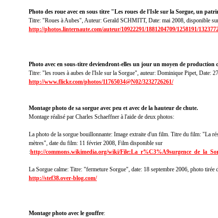
Photo des roue avec en sous titre "Les roues de l'Isle sur la Sorgue, un pat
Titre: "Roues à Aubes", Auteur: Gerald SCHMITT, Date: mai 2008, disponible su
http://photos.linternaute.com/auteur/10922291/1881204709/1258191/132377
Photo avec en sous-titre deviendront-elles un jour un moyen de production 
Titre: "les roues à aubes de l'Isle sur la Sorgue", auteur: Dominique Pipet, Date: 2
http://www.flickr.com/photos/11765034@N02/3232726261/
Montage photo de sa sorgue avec peu et avec de la hauteur de chute
.
Montage réalisé par Charles Schaeffner à l'aide de deux photos:
La photo de la sorgue bouillonnante: Image extraite d'un film. Titre du film: "La r
mètres", date du film: 11 février 2008, Film disponible sur
:
http://commons.wikimedia.org/wiki/File:La_r%C3%A9surgence_de_la
La Sorgue calme: Titre: "fermeture Sorgue", date: 18 septembre 2006, photo tirée d
http://stef38.over-blog.com/
Montage photo avec le gouffre
: